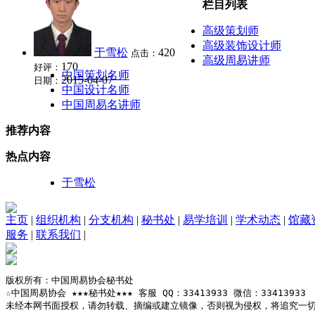
栏目列表
高级策划师
高级装饰设计师
于雪松
420
点击：
高级周易讲师
170
好评：
中国策划名师
2015-04-07
日期：
中国设计名师
中国周易名讲师
推荐内容
热点内容
于雪松
主页
|
组织机构
|
分支机构
|
秘书处
|
易学培训
|
学术动态
|
馆藏
服务
|
联系我们
|
版权所有：中国周易协会秘书处

☆中国周易协会 ★★★秘书处★★★ 客服 QQ：33413933 微信：33413933

未经本网书面授权，请勿转载、摘编或建立镜像，否则视为侵权，将追究一切