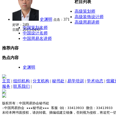
栏目列表
高级策划师
高级装饰设计师
史渊明
371
点击：
高级周易讲师
249
好评：
中国策划名师
2015-04-07
日期：
中国设计名师
中国周易名讲师
推荐内容
热点内容
史渊明
主页
|
组织机构
|
分支机构
|
秘书处
|
易学培训
|
学术动态
|
馆藏
服务
|
联系我们
|
版权所有：中国周易协会秘书处

☆中国周易协会 ★★★秘书处★★★ 客服 QQ：33413933 微信：33413933

未经本网书面授权，请勿转载、摘编或建立镜像，否则视为侵权，将追究一切