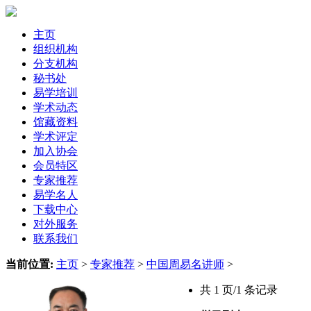
主页
组织机构
分支机构
秘书处
易学培训
学术动态
馆藏资料
学术评定
加入协会
会员特区
专家推荐
易学名人
下载中心
对外服务
联系我们
当前位置:
主页
>
专家推荐
>
中国周易名讲师
>
共 1 页/1 条记录