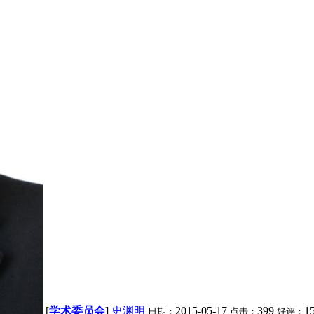
[
学术委员会
]
史渊明
2015-05-17
399
1
日期：
点击：
好评：