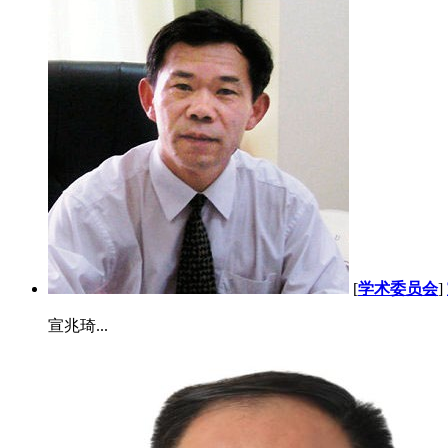
[
学术委员会
]
宣兆琦...