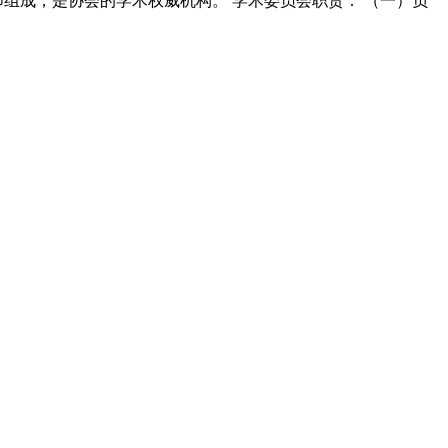
组成，是协会的学术权威机构。 学术委员会职责： （一）负