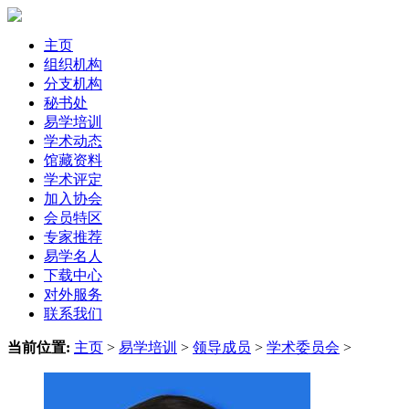
主页
组织机构
分支机构
秘书处
易学培训
学术动态
馆藏资料
学术评定
加入协会
会员特区
专家推荐
易学名人
下载中心
对外服务
联系我们
当前位置:
主页
>
易学培训
>
领导成员
>
学术委员会
>