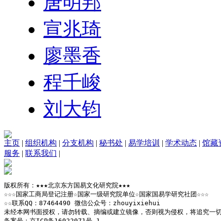
唐明邦
宣兆琦
廖墨香
程千峻
刘大钧
主页
|
组织机构
|
分支机构
|
秘书处
|
易学培训
|
学术动态
|
馆藏
服务
|
联系我们
|
版权所有：★★★北京东方国易文化研究院★★★

☆☆☆国家工商局登记注册☆国家一级研究院单位☆国家国易学研究社团☆☆☆

☆☆联系QQ：87464490 微信公众号：zhouyixiehui

未经本网书面授权，请勿转载、摘编或建立镜像，否则视为侵权，将追究一切
备案号：京ICP备16022071号-1