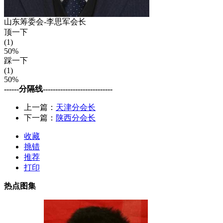
山东筹委会-李思军会长
顶一下
(1)
50%
踩一下
(1)
50%
------分隔线----------------------------
上一篇：
天津分会长
下一篇：
陕西分会长
收藏
挑错
推荐
打印
热点图集