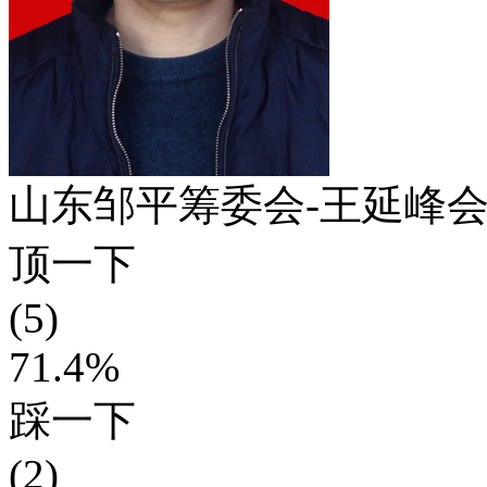
山东邹平筹委会-王延峰
顶一下
(5)
71.4%
踩一下
(2)