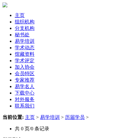
主页
组织机构
分支机构
秘书处
易学培训
学术动态
馆藏资料
学术评定
加入协会
会员特区
专家推荐
易学名人
下载中心
对外服务
联系我们
当前位置:
主页
>
易学培训
>
历届学员
>
共 0 页/0 条记录