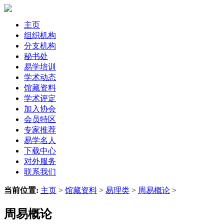
主页
组织机构
分支机构
秘书处
易学培训
学术动态
馆藏资料
学术评定
加入协会
会员特区
专家推荐
易学名人
下载中心
对外服务
联系我们
当前位置:
主页
>
馆藏资料
>
易理类
>
周易概论
>
周易概论