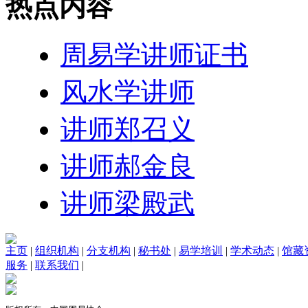
热点内容
周易学讲师证书
风水学讲师
讲师郑召义
讲师郝金良
讲师梁殿武
主页
|
组织机构
|
分支机构
|
秘书处
|
易学培训
|
学术动态
|
馆藏
服务
|
联系我们
|