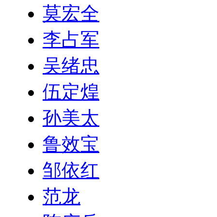
莫宏全
李占军
吴绪忠
伍定煌
孙美太
鲁效宝
邹依红
范龙