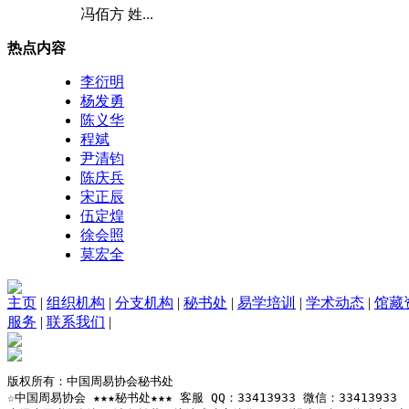
冯佰方 姓...
热点内容
李衍明
杨发勇
陈义华
程斌
尹清钧
陈庆兵
宋正辰
伍定煌
徐会照
莫宏全
主页
|
组织机构
|
分支机构
|
秘书处
|
易学培训
|
学术动态
|
馆藏
服务
|
联系我们
|
版权所有：中国周易协会秘书处

☆中国周易协会 ★★★秘书处★★★ 客服 QQ：33413933 微信：33413933
