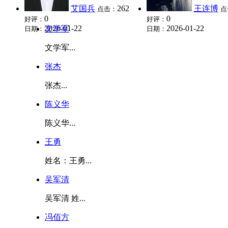
艾国兵
262
王连博
点击：
点
0
0
好评：
好评：
2026-01-22
2026-01-22
文学军
日期：
日期：
文学军...
张杰
张杰...
陈义华
陈义华...
王勇
姓名：王勇...
吴军清
吴军清 姓...
冯佰方