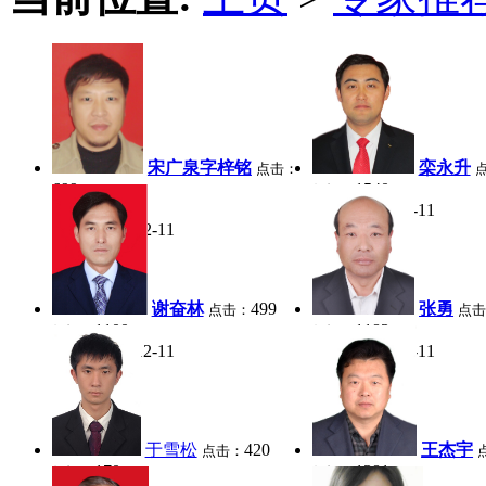
宋广泉字梓铭
栾永升
点击：
699
1540
好评：
1089
2014-12-11
好评：
日期：
2014-12-11
日期：
谢奋林
499
张勇
点击：
点
1100
1183
好评：
好评：
2014-12-11
2014-12-11
日期：
日期：
于雪松
420
王杰宇
点击：
170
1381
好评：
好评：