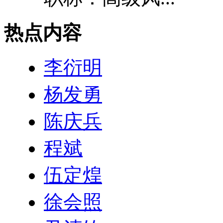
热点内容
李衍明
杨发勇
陈庆兵
程斌
伍定煌
徐会照